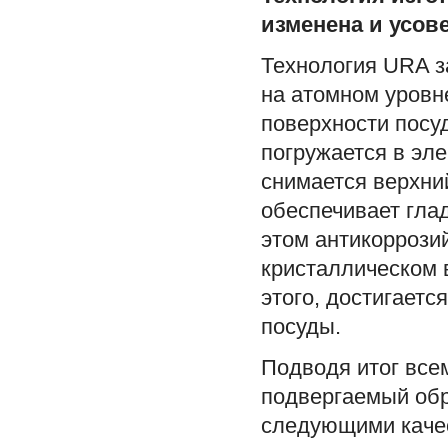
изменена и усов
Технология URA з
на атомном уровне
поверхности посуд
погружается в эле
снимается верхний
обеспечивает гла
этом антикоррози
кристаллическом в
этого, достигает
посуды.
Подводя итог все
подвергаемый обр
следующими каче