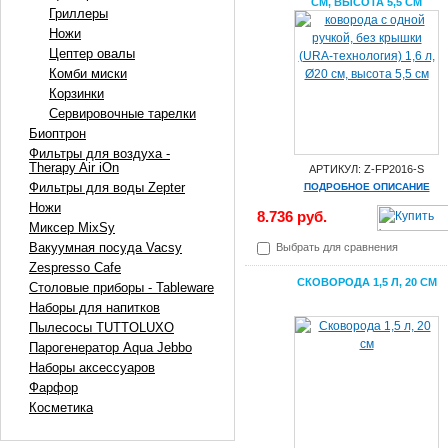
СМ, ВЫСОТА 5,5 СМ
Гриллеры
Ножи
Цептер овалы
Комби миски
Корзинки
Сервировочные тарелки
Биоптрон
Фильтры для воздуха -
Therapy Air iOn
АРТИКУЛ: Z-FP2016-S
Фильтры для воды Zepter
ПОДРОБНОЕ ОПИСАНИЕ
Ножи
8.736 руб.
Миксер MixSy
Вакуумная посуда Vacsy
Выбрать для сравнения
Zespresso Cafe
СКОВОРОДА 1,5 Л, 20 СМ
Столовые приборы - Tableware
Наборы для напитков
Пылесосы TUTTOLUXO
Парогенератор Aqua Jebbo
Наборы аксессуаров
Фарфор
Косметика