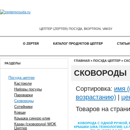
ЦЕПТЕР (ZEPTER) ПОСУДА, BIOPTRON, VAKSY
О ZEPTER
КАТАЛОГ ПРОДУКТОВ ЦЕПТЕР
СТАТЬИ
ГЛАВНАЯ
»
ПОСУДА ЦЕПТЕР
»
СК
РАЗДЕЛЫ
СКОВОРОДЫ
Посуда цептер
Кастрюли
Сортировка:
имя 
Наборы посуды
Пароварки
возрастанию)
|
це
Сковороды
Сотейники
Товаров на стран
Ковши
Крышка синхро клик
КОВОРОДА С ОДНОЙ РУЧКОЙ, 
Казан (сковорода) WOK
КРЫШКИ (URA-ТЕХНОЛОГИЯ) 1,6 Л
Цептер