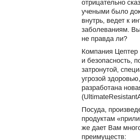
отрицательно ска
учеными было док
внутрь, ведет к и
заболеваниям. Вы
не правда ли?
Компания Цептер 
и безопасность, п
затронутой, спец
угрозой здоровью
разработана нова
(UltimateResistantA
Посуда, произвед
продуктам «прилип
же дает Вам мног
преимуществ: